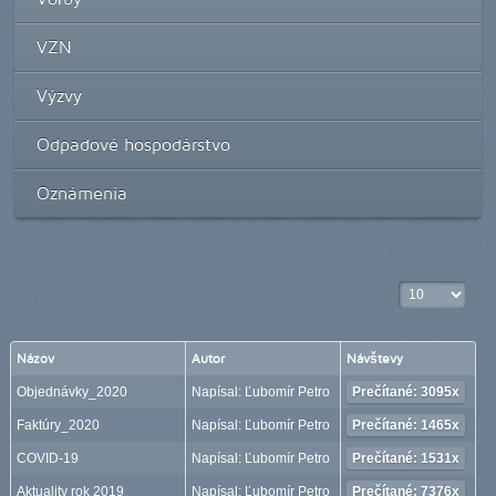
VZN
Výzvy
Odpadové hospodárstvo
Oznámenia
Zobrazené po
Názov
Autor
Návštevy
Objednávky_2020
Napísal: Ľubomír Petro
Prečítané: 3095x
Faktúry_2020
Napísal: Ľubomír Petro
Prečítané: 1465x
COVID-19
Napísal: Ľubomír Petro
Prečítané: 1531x
Aktuality rok 2019
Napísal: Ľubomír Petro
Prečítané: 7376x