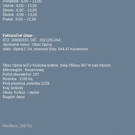
Pondelok : 8,00 – 13,00
Utorok : 8,00 – 13,00
Streda : 8,00 – 13,00
Štvrtok : 8,00 – 13,00
Piatok : 8,00 – 12,00
Fakturačné údaje :
IČO : 00690333, DIČ : 2021261264,
obchodné meno : Obec Opiná,
sídlo : Opiná č. 54, smerové číslo: 044 47 Kecerovce
Obec Opiná leží v Košickej kotline, rieky Olšavy 367 m nad morom.
Mikroregión : Kecerovský
Počet obyvateľov: 197
Rozloha : 1195 ha
Prvá písomná zmienka:1229
Kraj: košický
Okres: Košice – okolie
Región: Abov
Návštevy: 266751