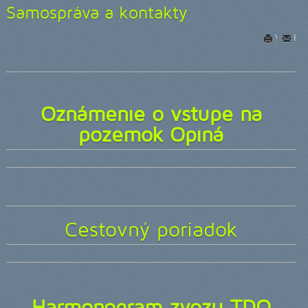
Samospráva a kontakty
Vytlačiť
E-m
Oznámenie o vstupe na
pozemok Opiná
Cestovný poriadok
Harmonogram zvozu TDO