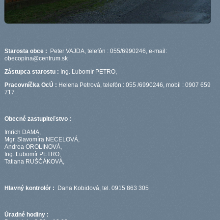
Starosta obce :
Peter VAJDA, telefón : 055/6990246, e-mail:
obecopina@centrum.sk
Zástupca starostu :
Ing. Ľubomír PETRO,
Pracovníčka OcÚ :
Helena Petrová, telefón : 055 /6990246, mobil : 0907 659
717
Obecné zastupiteľstvo :
Imrich DAMA,
Mgr. Slavomíra NECELOVÁ,
Andrea OROLINOVÁ,
Ing. Ľubomír PETRO,
Tatiana RUŠČÁKOVÁ,
Hlavný kontrolór :
Dana Kobidová, tel. 0915 863 305
Úradné hodiny :