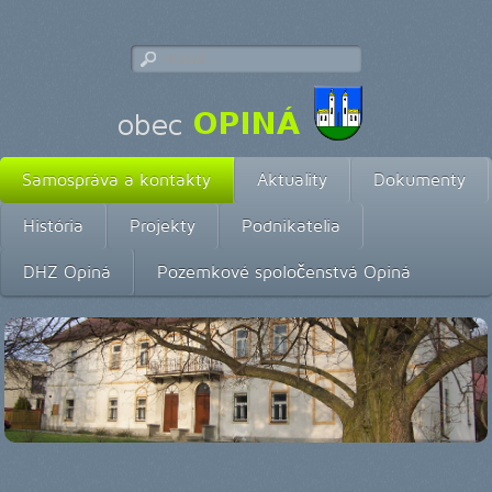
Samospráva a kontakty
Aktuality
Dokumenty
História
Projekty
Podnikatelia
DHZ Opiná
Pozemkové spoločenstvá Opiná