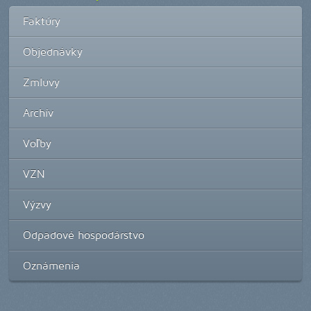
Faktúry
Objednávky
Zmluvy
Archív
Voľby
VZN
Výzvy
Odpadové hospodárstvo
Oznámenia