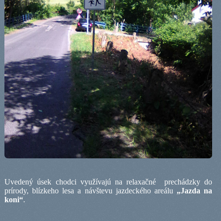
Uvedený úsek chodci využívajú na relaxačné
prechádzky do
prírody, blízkeho lesa a návštevu jazdeckého areálu
„Jazda na
koni“
.