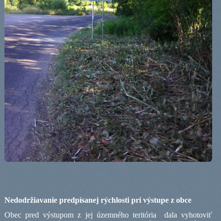
Nedodržiavanie predpísanej rýchlosti pri výstupe z obce
Obec pred výstupom z jej územného teritória
dala vyhotoviť