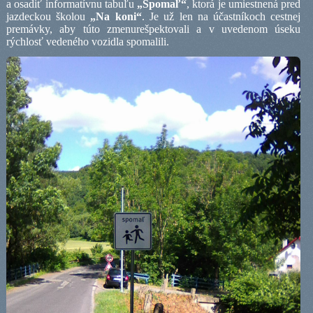
a osadiť informatívnu tabuľu
„Spomaľ“
, ktorá je umiestnená pred
jazdeckou školou
„Na koni“
. Je už len na účastníkoch cestnej
premávky, aby túto zmenurešpektovali a v uvedenom úseku
rýchlosť vedeného vozidla spomalili.