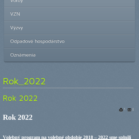
Voľby
VZN
Výzvy
Odpadové hospodárstvo
Oznámenia
Rok_2022
Rok 2022
Vytlačiť
E-m
Rok 2022
Volebný program na volebné obdobie 2018 – 2022 sme splnili