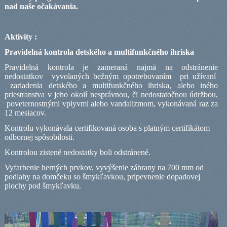
nad naše očakávania.
Aktivity :
Pravidelná kontrola detského a multifunkčného ihriska
Pravidelná kontrola je zameraná najmä na odstránenie
nedostatkov
vyvolaných bežným opotrebovaním
pri užívaní
zariadenia detského a multifunkčného ihriska, alebo iného
priestranstva v jeho okolí nesprávnou, či nedostatočnou údržbou,
poveternostnými vplyvmi alebo vandalizmom, vykonávaná raz za
12 mesiacov.
Kontrolu vykonávala certifikovaná osoba s platným certifikátom
odbornej spôsobilosti.
Kontrolou zistené nedostatky boli odstránené.
Vyfarbenie herných prvkov, vyvýšenie zábrany na 700 mm od
podlahy na domčeku so šmykľavkou, pripevnenie dopadovej
plochy pod šmykľavku.