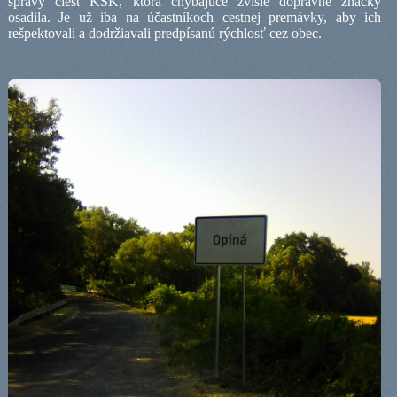
správy ciest KSK, ktorá chýbajúce zvislé dopravné značky
osadila. Je už iba na účastníkoch cestnej premávky, aby ich
rešpektovali a dodržiavali predpísanú rýchlosť cez obec.