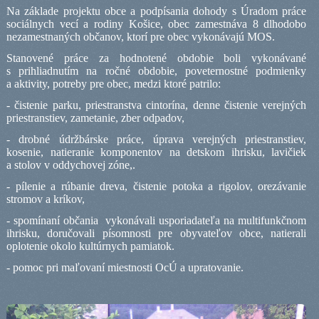
Na základe projektu obce a podpísania dohody s Úradom práce
sociálnych vecí a rodiny Košice, obec zamestnáva 8 dlhodobo
nezamestnaných občanov, ktorí pre obec vykonávajú MOS.
Stanovené práce za hodnotené obdobie boli vykonávané
s prihliadnutím na ročné obdobie, poveternostné podmienky
a aktivity, potreby pre obec, medzi ktoré patrilo:
- čistenie parku, priestranstva cintorína, denne čistenie verejných
priestranstiev, zametanie, zber odpadov,
- drobné údržbárske práce, úprava verejných priestranstiev,
kosenie, natieranie komponentov na detskom ihrisku, lavičiek
a stolov v oddychovej zóne,.
- pílenie a rúbanie dreva, čistenie potoka a rigolov, orezávanie
stromov a kríkov,
- spomínaní občania
vykonávali usporiadateľa na multifunkčnom
ihrisku, doručovali písomnosti pre obyvateľov obce, natierali
oplotenie okolo kultúrnych pamiatok.
- pomoc pri maľovaní miestnosti OcÚ a upratovanie.