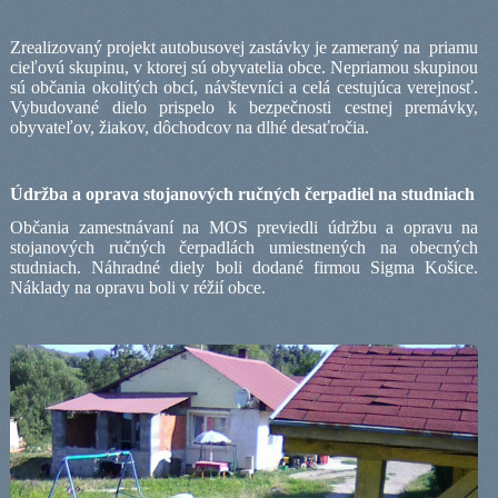
Zrealizovaný projekt autobusovej zastávky je zameraný na
priam
u
cieľovú skupinu, v ktorej sú obyvatelia obce. Nepriamou skupinou
sú občania okolitých obcí, návštevníci a celá cestujúca verejnosť.
Vybudované dielo prispelo k bezpečnosti cestnej premávky,
obyvateľov, žiakov, dôchodcov na dlhé desaťročia.
Údržba a oprava stojanových ručných čerpadiel na studniach
Občania zamestnávaní na MOS previedli údržbu a opravu na
stojanových ručných čerpadlách umiestnených na obecných
studniach. Náhradné diely boli dodané firmou Sigma Košice.
Náklady na opravu boli v réžií obce.