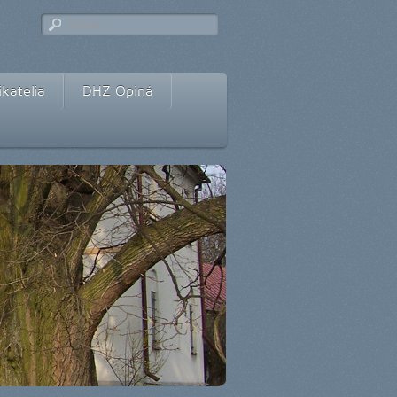
katelia
DHZ Opiná