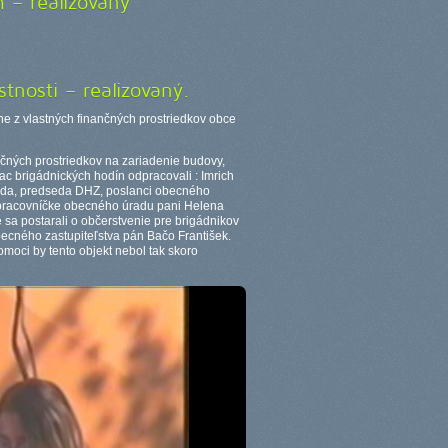
h – realizovaný
tnosti – realizovaný.
pene z vlastných finančných prostriedkov obce
nčných prostriedkov na zariadenie budovy,
c brigádnických hodín odpracovali : Imrich
Vajda, predseda DHZ, poslanci obecného
a pracovníčke obecného úradu pani Helena
 sa postarali o občerstvenie pre brigádnikov
ecného zastupiteľstva pán Bačo František.
pomoci by tento objekt nebol tak skoro