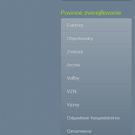
Povinné zverejňovanie
Faktúry
Objednávky
Zmluvy
Archív
Voľby
VZN
Výzvy
Odpadové hospodárstvo
Oznámenia