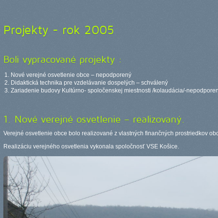
Projekty - rok 2005
Boli vypracované projekty :
Nové verejné osvetlenie obce – nepodporený
Didaktická technika pre vzdelávanie dospelých – schválený
Zariadenie budovy Kultúrno- spoločenskej miestnosti /kolaudácia/-nepodpore
1. Nové verejné osvetlenie – realizovaný.
Verejné osvetlenie obce bolo realizované z vlastných finančných prostriedkov ob
Realizáciu verejného osvetlenia vykonala spoločnosť VSE Košice.