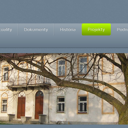
uality
Dokumenty
História
Projekty
Podni