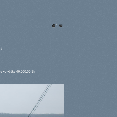
Vytlačiť
E-mail
ný
ce vo výške 46.000,00 Sk