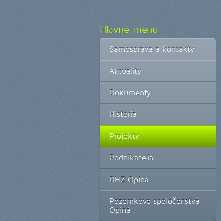
Hlavné menu
Samospráva a kontakty
Aktuality
Dokumenty
História
Projekty
Podnikatelia
DHZ Opiná
Pozemkové spoločenstvá
Opiná