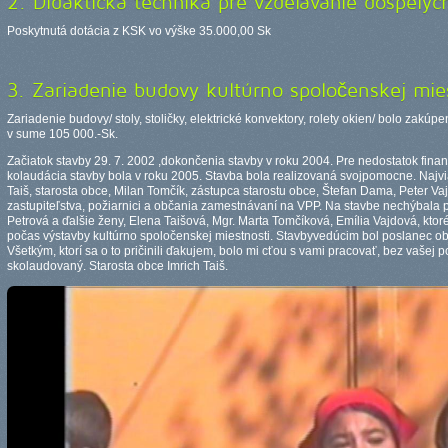
2. Didaktická technika pre vzdelávanie dospelýc
Poskytnutá dotácia z KSK vo výške 35.000,00 Sk
3. Zariadenie budovy kultúrno spoločenskej mies
Zariadenie budovy/ stoly, stoličky, elektrické konvektory, rolety okien/ bolo zakú
v sume 105 000.-Sk.
Začiatok stavby 29. 7. 2002 ,dokončenia stavby v roku 2004. Pre nedostatok fina
kolaudácia stavby bola v roku 2005. Stavba bola realizovaná svojpomocne. Najvia
Taiš, starosta obce, Milan Tomčík, zástupca starostu obce, Štefan Dama, Peter 
zastupiteľstva, požiarnici a občania zamestnávaní na VPP. Na stavbe nechýbal
Petrová a ďalšie ženy, Elena Taišová, Mgr. Marta Tomčíková, Emília Vajdová, ktoré
počas výstavby kultúrno spoločenskej miestnosti. Stavbyvedúcim bol poslanec ob
Všetkým, ktorí sa o to pričinili ďakujem, bolo mi cťou s vami pracovať, bez vašej 
skolaudovaný. Starosta obce Imrich Taiš.