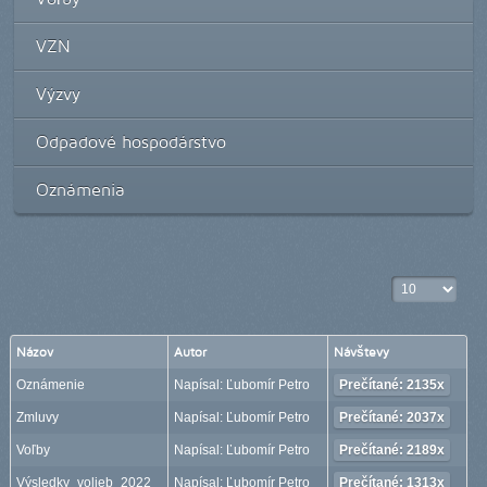
VZN
Výzvy
Odpadové hospodárstvo
Oznámenia
Zobrazené po
Názov
Autor
Návštevy
Oznámenie
Napísal: Ľubomír Petro
Prečítané: 2135x
Zmluvy
Napísal: Ľubomír Petro
Prečítané: 2037x
Voľby
Napísal: Ľubomír Petro
Prečítané: 2189x
Výsledky_volieb_2022
Napísal: Ľubomír Petro
Prečítané: 1313x