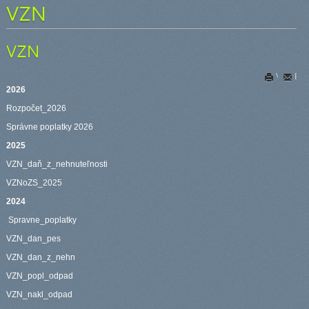
VZN
VZN
Vytlačiť
E-m
2026
Rozpočet_2026
Správne poplatky 2026
2025
VZN_daň_z_nehnuteľnosti
VZNoZS_2025
2024
Spravne_poplatky
VZN_dan_pes
VZN_dan_z_nehn
VZN_popl_odpad
VZN_nakl_odpad