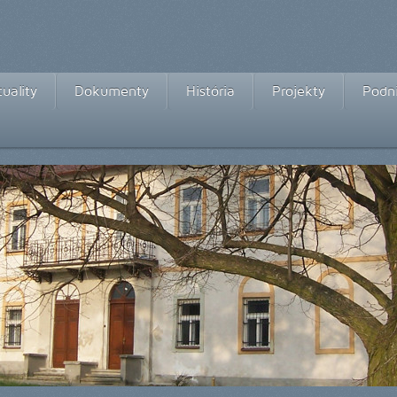
uality
Dokumenty
História
Projekty
Podni