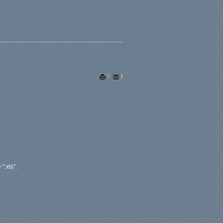
Vytlačiť
E-mail
".xls".