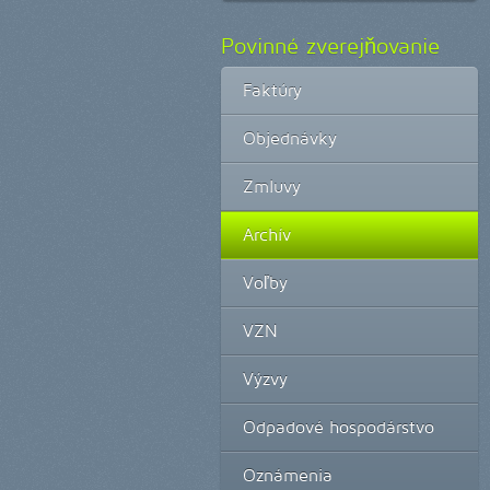
Povinné zverejňovanie
Faktúry
Objednávky
Zmluvy
Archív
Voľby
VZN
Výzvy
Odpadové hospodárstvo
Oznámenia