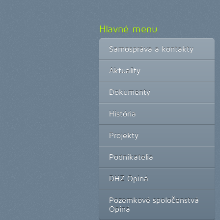
Hlavné menu
Samospráva a kontakty
Aktuality
Dokumenty
História
Projekty
Podnikatelia
DHZ Opiná
Pozemkové spoločenstvá
Opiná