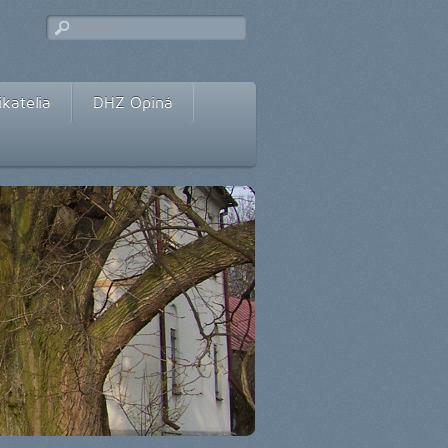
katelia
DHZ Opiná